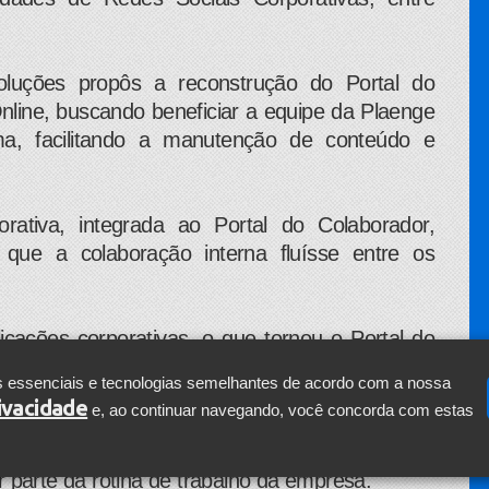
oluções propôs a reconstrução do Portal do
nline, buscando beneficiar a equipe da Plaenge
ma, facilitando a manutenção de conteúdo e
ativa, integrada ao Portal do Colaborador,
 que a colaboração interna fluísse entre os
icações corporativas, o que tornou o Portal do
da para tudo o que o colaborador precisasse em
s essenciais e tecnologias semelhantes de acordo com a nossa
uito mais produtivo.
rivacidade
e, ao continuar navegando, você concorda com estas
s pelo Microsoft Office 365 integradas com o
 parte da rotina de trabalho da empresa.