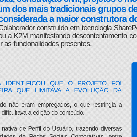
 um dos mais tradicionais grupos de
considerada a maior construtora do 
Colaborador construído em tecnologia SharePo
 a K2M manifestando descontentamento com a f
r as funcionalidades presentes.
 IDENTIFICOU QUE O PROJETO FOI
IRA QUE LIMITAVA A EVOLUÇÃO DA
údo não eram empregados, o que restringia a
 dificultava a edição do conteúdo.
ativa de Perfil do Usuário, trazendo diversas
lidades de Redes Sociais Corporativas, entre