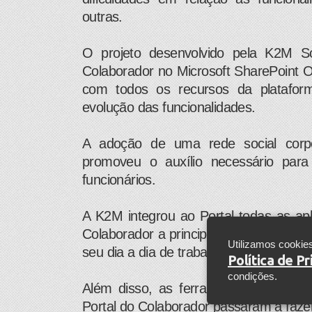
outras.
O projeto desenvolvido pela K2M S
Colaborador no Microsoft SharePoint O
com todos os recursos da platafor
evolução das funcionalidades.
A adoção de uma rede social corpor
promoveu o auxílio necessário para
funcionários.
A K2M integrou ao Portal todas as apl
Colaborador a principal porta de entra
Utilizamos cookie
seu dia a dia de trabalho, deixando-o m
Política de P
condições.
Além disso, as ferramentas fornecida
Portal do Colaborador passaram a fazer