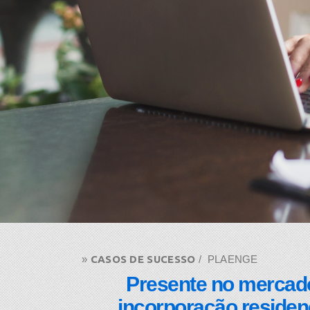
» ​
CASOS DE SUCESSO
/ PLAENGE
Presente no mercado
incorporação residenc