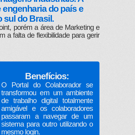
 engenharia do país e
sul do Brasil.
int, porém a área de Marketing e
alta de flexibilidade para gerir
Benefícios:
O Portal do Colaborador se
transformou em um ambiente
de trabalho digital totalmente
amigável e os colaboradores
passaram a navegar de um
sistema para outro utilizando o
mesmo login.