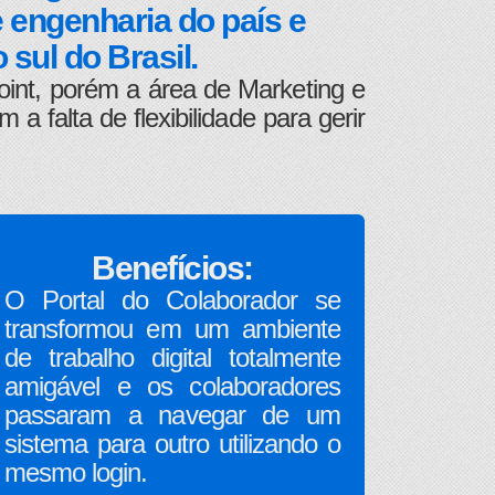
 engenharia do país e
sul do Brasil.
int, porém a área de Marketing e
alta de flexibilidade para gerir
Benefícios:
O Portal do Colaborador se
transformou em um ambiente
de trabalho digital totalmente
amigável e os colaboradores
passaram a navegar de um
sistema para outro utilizando o
mesmo login.