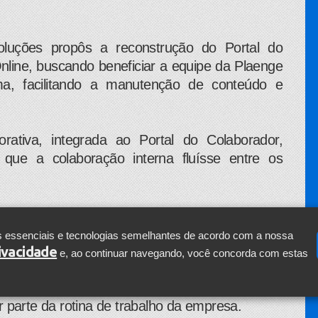
oluções propôs a reconstrução do Portal do
nline, buscando beneficiar a equipe da Plaenge
ma, facilitando a manutenção de conteúdo e
ativa, integrada ao Portal do Colaborador,
 que a colaboração interna fluísse entre os
icações corporativas, o que tornou o Portal do
da para tudo o que o colaborador precisasse em
s essenciais e tecnologias semelhantes de acordo com a nossa
uito mais produtivo.
rivacidade
e, ao continuar navegando, você concorda com estas
s pelo Microsoft Office 365 integradas com o
 parte da rotina de trabalho da empresa.