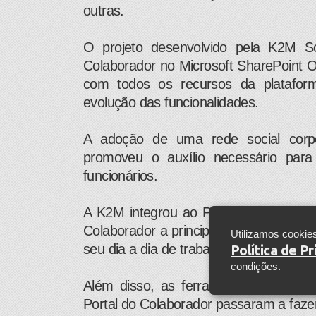
outras.
O projeto desenvolvido pela K2M S
Colaborador no Microsoft SharePoint O
com todos os recursos da platafor
evolução das funcionalidades.
A adoção de uma rede social corpor
promoveu o auxílio necessário para
funcionários.
A K2M integrou ao Portal todas as apl
Colaborador a principal porta de entra
Utilizamos cookie
seu dia a dia de trabalho, deixando-o m
Política de P
condições.
Além disso, as ferramentas fornecida
Portal do Colaborador passaram a fazer