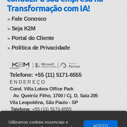
Transformação com IA!
Fale Conosco
​​​​​​​​​​​​​​​​​​​​​»
Seja K2M
» ​
Portal do Cliente
» ​
Política de Privacidade
​​»
Telefone: +55 (11) 5171-6555
E N D E R E Ç O
Cond. Villa Lobos Office Park
Av. Queiróz Filho, 1700 / Cj. D, Sala 205
​ ​ ​ ​​
Vila Leopoldina, São Paulo - SP
Telefone:
+55 (11) 5171-6555​
​ ​​
Utilizamos cookies essenciais e
ACEITO