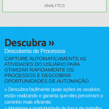
ANALYTCS
Descubra »
Descoberta de Processos
​CAPTURE AUTOMATICAMENTE AS
ATIVIDADES DO USUÁRIO PARA
OTIMIZAR RAPIDAMENTE OS
PROCESSOS E DESCOBRIR
OPORTUNIDADES DE AUTOMAÇÃO.
​» Descubra facilmente quais ações os usuários
estão realizando e garanta que eles percorram o
caminho mais eficiente;
»​ Maximize a produtividade da força de trabalho