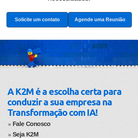
Solicite um contato
Agende uma Reunião
A K2M é a escolha certa para
conduzir a sua empresa na
Transformação com IA!
Fale Conosco
​​​​​​​​​​​​​​​​​​​​​»
Seja K2M
» ​