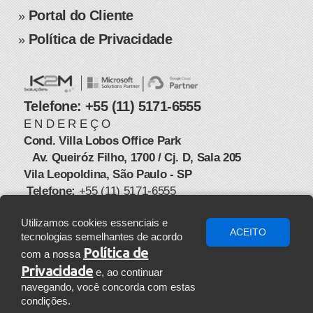
Portal do Cliente
» ​
Política de Privacidade
​​»
Telefone: +55 (11) 5171-6555
E N D E R E Ç O
Cond. Villa Lobos Office Park
Av. Queiróz Filho, 1700 / Cj. D, Sala 205
​ ​ ​ ​​
Vila Leopoldina, São Paulo - SP
Telefone:
+55 (11) 5171-6555​
​ ​​
Utilizamos cookies essenciais e
ACEITO
tecnologias semelhantes de acordo
Política de
com a nossa
Privacidade
e, ao continuar
navegando, você concorda com estas
Copyright
2026
K2M Soluções - Todos os direitos
condições.
©
reservados