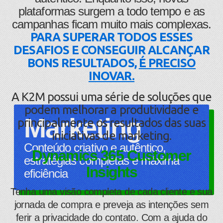
plataformas surgem a todo tempo e as
campanhas ficam muito mais complexas.
PARA SUPERAR TODOS ESSES
DESAFIOS E CONSEGUIR ALCANÇAR
BONS RESULTADOS,
É PRECISO
INOVAR.
A K2M possui uma série de soluções que
podem melhorar a produtividade e
Marketing
principalmente os resultados das suas
iniciativas de marketing.
Conteúdo criativo e autêntico,
Dynamics 365 Customer
estratégias completas e máxima
Insights
eficiência
Tenha uma visão completa de cada cliente e sua
jornada de compra e preveja as intenções sem
ferir a privacidade do contato. Com a ajuda do