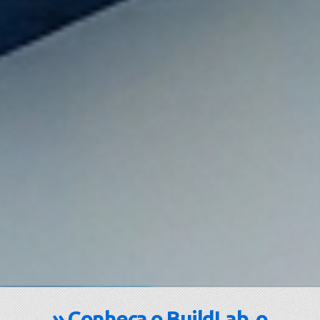
» Conheça o BuildLab, o