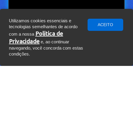
Utilizamos cookies essenciais e
ACEITO
tecnologias semelhantes de acordo
Política de
com a nossa
Privacidade
e, ao continuar
navegando, você concorda com estas
condições.
A K2M SOLUÇÕES ESTÁ NO
WHATSAPP!
Fale um pouco sobre você para que
possamos conversar pelo WhatsApp.
Olá! Para