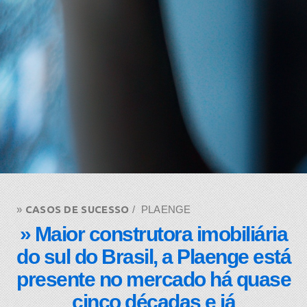
» ​
CASOS DE SUCESSO
/ PLAENGE
» Maior construtora imobiliária
do sul do Brasil, a Plaenge está
presente no mercado há quase
cinco décadas e já