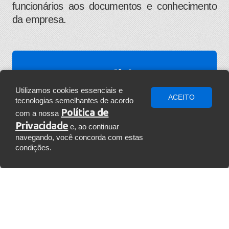
funcionários aos documentos e conhecimento
da empresa.
Benefícios:
Todas as mudanças e melhorias
Utilizamos cookies essenciais e
ACEITO
tecnologias semelhantes de acordo
implantadas pela K2M Soluções
Política de
com a nossa
promoveram a gestão do
Privacidade
e, ao continuar
conhecimento, organização,
navegando, você concorda com estas
produtividade, colaboração e
condições.
comunicação dos colaboradores dos
diversos departamentos da Plaenge,
dispersos geograficamente, que
A K2M SOLUÇÕES ESTÁ NO
passaram a utilizar as plataformas
WHATSAPP!
Microsoft de maneira plena,
aproveitando todos os benefícios