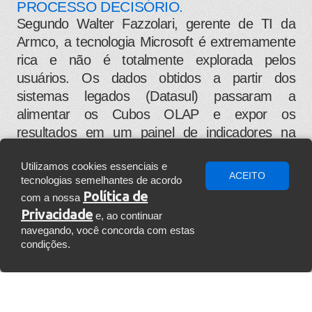
PROCESSO DECISÓRIO.
Segundo Walter Fazzolari, gerente de TI da
Armco, a tecnologia Microsoft é extremamente
rica e não é totalmente explorada pelos
usuários. Os dados obtidos a partir dos
sistemas legados (Datasul) passaram a
alimentar os Cubos OLAP e expor os
resultados em um painel de indicadores na
intranet. Com o uso do Microsoft Visio foi
Utilizamos cookies essenciais e
possível construir novas telas de mapas de
ACEITO
tecnologias semelhantes de acordo
estratégia que podem ser atualizadas hoje
Política de
com a nossa
pelos usuários. Como última etapa do projeto, a
Privacidade
e, ao continuar
Setting treinou duas pessoas de Planejamento
navegando, você concorda com estas
e Controle para uso do sistema.
condições.
A K2M realizou um treinamento para dois
profissionais da área de TI da Armco para
A K2M SOLUÇÕES ESTÁ NO