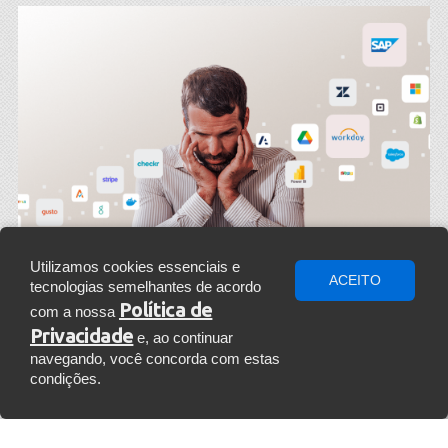
Utilizamos cookies essenciais e
ACEITO
tecnologias semelhantes de acordo
Política de
com a nossa
Privacidade
e, ao continuar
navegando, você concorda com estas
Quais os desafios de
condições.
hoje?
»