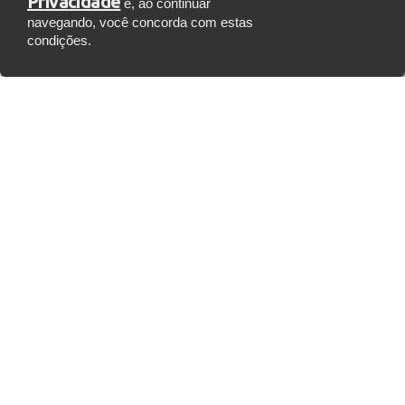
Privacidade
e, ao continuar
navegando, você concorda com estas
condições.
K2M SOLUÇÕES IS ON WHATSAPP!
Tell us a bit more about yourself so we
can chat on WhatsApp.
Hello! To get
started, please
provide your
name.