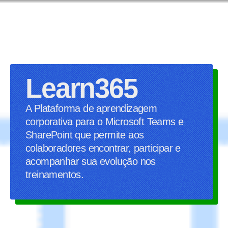
Learn365
A Plataforma de aprendizagem
corporativa para o Microsoft Teams e
SharePoint que permite aos
colaboradores encontrar, participar e
acompanhar sua evolução nos
treinamentos.