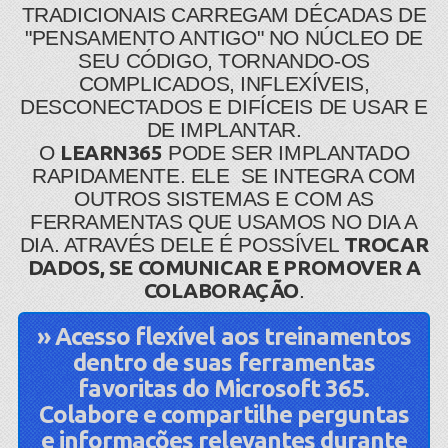
TRADICIONAIS CARREGAM DÉCADAS DE
"PENSAMENTO ANTIGO" NO NÚCLEO DE
SEU CÓDIGO, TORNANDO-OS
COMPLICADOS, INFLEXÍVEIS,
DESCONECTADOS E DIFÍCEIS DE USAR E
DE IMPLANTAR.
LEARN365
​​​O
PODE SER IMPLANTADO
RAPIDAMENTE. ELE SE INTEGRA COM
OUTROS SISTEMAS E COM AS
FERRAMENTAS QUE USAMOS NO DIA A
TROCAR
DIA. ATRAVÉS DELE É POSSÍVEL
DADOS, SE COMUNICAR E PROMOVER A
COLABORAÇÃO
.
» Acesso flexível aos treinamentos
dentro de suas ferramentas
favoritas do Microsoft 365.
Colabore e compartilhe perguntas
e informações relevantes durante