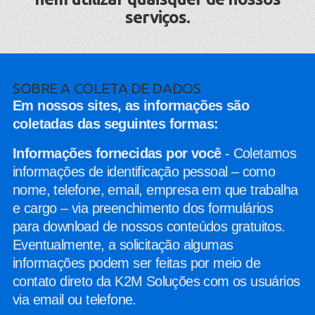
serviços.
SOBRE A COLETA DE DADOS
Em nossos sites, as informações são
coletadas das seguintes formas:
​Informações fornecidas por você
- Coletamos
informações de identificação pessoal – como
nome, telefone, email, empresa em que trabalha
e cargo – via preenchimento dos formulários
para download de nossos conteúdos gratuitos.
Eventualmente, a solicitação algumas
informações podem ser feitas por meio de
contato direto da K2M Soluções com os usuários
via email ou telefone.